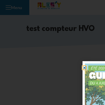
Panneau de gestion des cookies
Menu
test compteur HVO
Total :