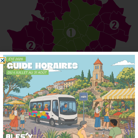
Le territoire du réseau Ales’Y est découpé en deux zones
qui déterminent la grille tarifaire de vos tickets et
abonnements.
Vous partez de la
zone 1
et allez dans la
zone 1
:
tarif
zone 1
Vous partez de la
zone 2
et allez dans la
zone 2
:
tarif