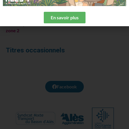
zone 2
Vous partez de la
zone 1
et allez dans la
zone 2
:
tarif
En savoir plus
zone 2
Vous partez de la
zone 2
et allez dans la
zone 1
:
tarif
zone 2
Titres occasionnels
Facebook